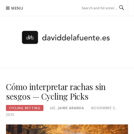
Skip
MENU
to
content
DAVIDDELAFUENTE.ES –
CYCLING BETTING
Cómo interpretar rachas sin
sesgos — Cycling Picks
CYCLING BETTING
LIC. JAIME ARANDA
NOVIEMBRE 5,
2025