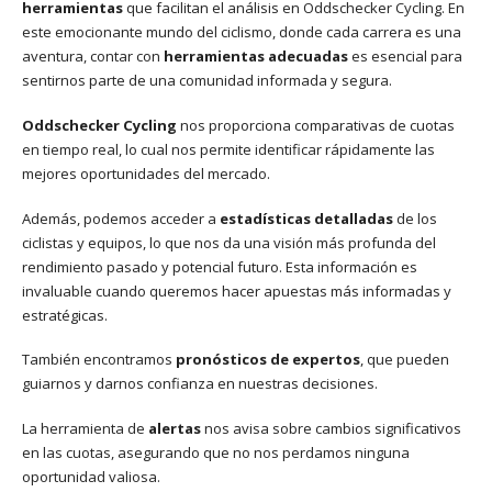
herramientas
que facilitan el análisis en Oddschecker Cycling. En
este emocionante mundo del ciclismo, donde cada carrera es una
aventura, contar con
herramientas adecuadas
es esencial para
sentirnos parte de una comunidad informada y segura.
Oddschecker Cycling
nos proporciona comparativas de cuotas
en tiempo real, lo cual nos permite identificar rápidamente las
mejores oportunidades del mercado.
Además, podemos acceder a
estadísticas detalladas
de los
ciclistas y equipos, lo que nos da una visión más profunda del
rendimiento pasado y potencial futuro. Esta información es
invaluable cuando queremos hacer apuestas más informadas y
estratégicas.
También encontramos
pronósticos de expertos
, que pueden
guiarnos y darnos confianza en nuestras decisiones.
La herramienta de
alertas
nos avisa sobre cambios significativos
en las cuotas, asegurando que no nos perdamos ninguna
oportunidad valiosa.