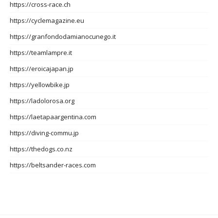
https://cross-race.ch
https://cyclemagazine.eu
https://granfondodamianocunego.it
https://teamlampre.it
https://eroicajapan.jp
https://yellowbike.jp
https://ladolorosa.org
https://laetapaargentina.com
https://diving-commu.jp
https://thedogs.co.nz
https://beltsander-races.com