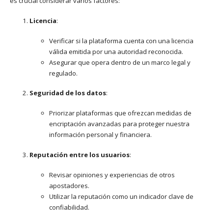
es crucial considerar varios factores:
Licencia
:
Verificar si la plataforma cuenta con una licencia
válida emitida por una autoridad reconocida.
Asegurar que opera dentro de un marco legal y
regulado.
Seguridad de los datos
:
Priorizar plataformas que ofrezcan medidas de
encriptación avanzadas para proteger nuestra
información personal y financiera.
Reputación entre los usuarios
:
Revisar opiniones y experiencias de otros
apostadores.
Utilizar la reputación como un indicador clave de
confiabilidad.