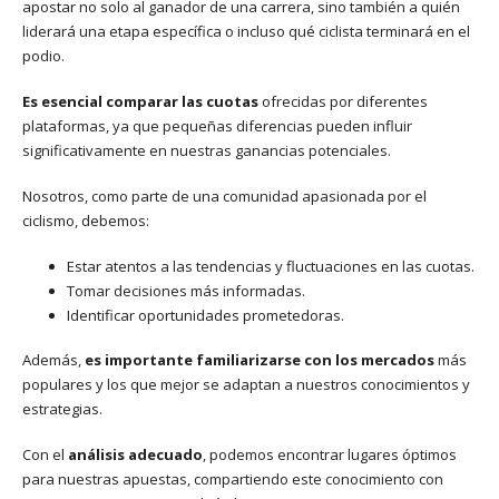
apostar no solo al ganador de una carrera, sino también a quién
liderará una etapa específica o incluso qué ciclista terminará en el
podio.
Es esencial comparar las cuotas
ofrecidas por diferentes
plataformas, ya que pequeñas diferencias pueden influir
significativamente en nuestras ganancias potenciales.
Nosotros, como parte de una comunidad apasionada por el
ciclismo, debemos:
Estar atentos a las tendencias y fluctuaciones en las cuotas.
Tomar decisiones más informadas.
Identificar oportunidades prometedoras.
Además,
es importante familiarizarse con los mercados
más
populares y los que mejor se adaptan a nuestros conocimientos y
estrategias.
Con el
análisis adecuado
, podemos encontrar lugares óptimos
para nuestras apuestas, compartiendo este conocimiento con