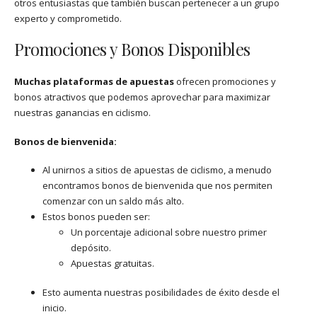
otros entusiastas que también buscan pertenecer a un grupo
experto y comprometido.
Promociones y Bonos Disponibles
Muchas plataformas de apuestas
ofrecen promociones y
bonos atractivos que podemos aprovechar para maximizar
nuestras ganancias en ciclismo.
Bonos de bienvenida:
Al unirnos a sitios de apuestas de ciclismo, a menudo
encontramos bonos de bienvenida que nos permiten
comenzar con un saldo más alto.
Estos bonos pueden ser:
Un porcentaje adicional sobre nuestro primer
depósito.
Apuestas gratuitas.
Esto aumenta nuestras posibilidades de éxito desde el
inicio.