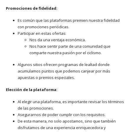
Promociones de fidelidad:
Es común que las plataformas premien nuestra fidelidad
con promociones periódicas.
Participar en estas ofertas:
Nos da una ventaja económica.
Nos hace sentir parte de una comunidad que
comparte nuestra pasión por el ciclismo.
Algunos sitios ofrecen programas de lealtad donde
acumulamos puntos que podemos canjear por más
apuestas o premios especiales.
Elección de la plataforma:
Al elegir una plataforma, es importante revisar los términos
de las promociones.
Asegurarnos de poder cumplir con los requisitos.
De esta manera, no solo apostamos, sino que también
disfrutamos de una experiencia enriquecedora y