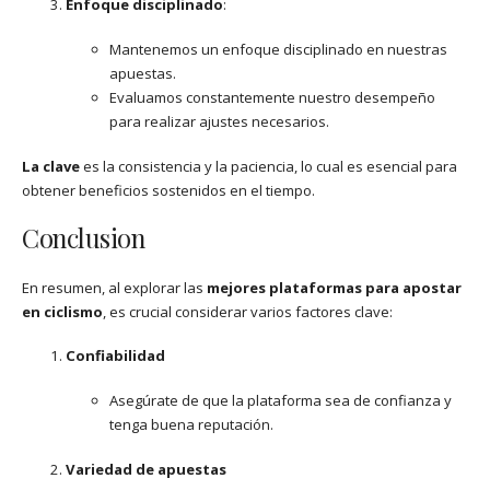
Enfoque disciplinado
:
Mantenemos un enfoque disciplinado en nuestras
apuestas.
Evaluamos constantemente nuestro desempeño
para realizar ajustes necesarios.
La clave
es la consistencia y la paciencia, lo cual es esencial para
obtener beneficios sostenidos en el tiempo.
Conclusion
En resumen, al explorar las
mejores plataformas para apostar
en ciclismo
, es crucial considerar varios factores clave:
Confiabilidad
Asegúrate de que la plataforma sea de confianza y
tenga buena reputación.
Variedad de apuestas