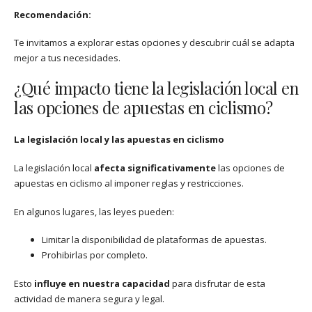
Recomendación:
Te invitamos a explorar estas opciones y descubrir cuál se adapta
mejor a tus necesidades.
¿Qué impacto tiene la legislación local en
las opciones de apuestas en ciclismo?
La legislación local y las apuestas en ciclismo
La legislación local
afecta significativamente
las opciones de
apuestas en ciclismo al imponer reglas y restricciones.
En algunos lugares, las leyes pueden:
Limitar la disponibilidad de plataformas de apuestas.
Prohibirlas por completo.
Esto
influye en nuestra capacidad
para disfrutar de esta
actividad de manera segura y legal.