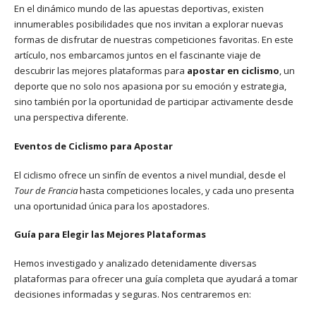
En el dinámico mundo de las apuestas deportivas, existen
innumerables posibilidades que nos invitan a explorar nuevas
formas de disfrutar de nuestras competiciones favoritas. En este
artículo, nos embarcamos juntos en el fascinante viaje de
descubrir las mejores plataformas para
apostar en ciclismo
, un
deporte que no solo nos apasiona por su emoción y estrategia,
sino también por la oportunidad de participar activamente desde
una perspectiva diferente.
Eventos de Ciclismo para Apostar
El ciclismo ofrece un sinfín de eventos a nivel mundial, desde el
Tour de Francia
hasta competiciones locales, y cada uno presenta
una oportunidad única para los apostadores.
Guía para Elegir las Mejores Plataformas
Hemos investigado y analizado detenidamente diversas
plataformas para ofrecer una guía completa que ayudará a tomar
decisiones informadas y seguras. Nos centraremos en: