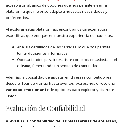
acceso a un abanico de opciones que nos permite elegir la
plataforma que mejor se adapte a nuestras necesidades y
preferencias.
Al explorar estas plataformas, encontramos características
específicas que enriquecen nuestra experiencia de apuestas:
Análisis detallados de las carreras, lo que nos permite
tomar decisiones informadas.
Oportunidades para interactuar con otros entusiastas del
ciclismo, fomentando un sentido de comunidad.
Además, la posibilidad de apostar en diversas competiciones,
desde el Tour de Francia hasta eventos locales, nos ofrece una
variedad emocionante
de opciones para explorar y disfrutar
juntos.
Evaluación de Confiabilidad
Al evaluar la confiabilidad de las plataformas de apuestas
,