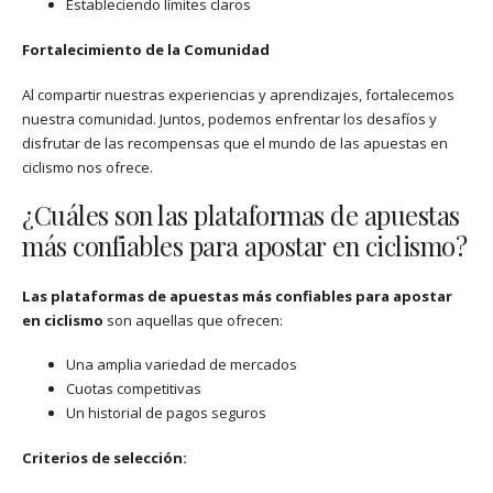
Estableciendo límites claros
Fortalecimiento de la Comunidad
Al compartir nuestras experiencias y aprendizajes, fortalecemos
nuestra comunidad. Juntos, podemos enfrentar los desafíos y
disfrutar de las recompensas que el mundo de las apuestas en
ciclismo nos ofrece.
¿Cuáles son las plataformas de apuestas
más confiables para apostar en ciclismo?
Las plataformas de apuestas más confiables para apostar
en ciclismo
son aquellas que ofrecen:
Una amplia variedad de mercados
Cuotas competitivas
Un historial de pagos seguros
Criterios de selección: