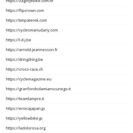
https://zagorjebike.com.hr
https://flipcrown.com
https://timpaterek.com
https://cyclesmanudany.com
https://l-d-j.be
https://arnold-jeannesson.fr
https://dringdring.be
https://cross-race.ch
https://cyclemagazine.eu
https://granfondodamianocunego.it
https://teamlampre.it
https://eroicajapan.jp
https://yellowbike.jp
https://ladolorosa.org