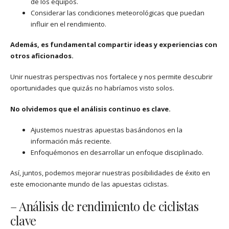
de los equipos.
Considerar las condiciones meteorológicas que puedan
influir en el rendimiento.
Además, es fundamental compartir ideas y experiencias con
otros aficionados.
Unir nuestras perspectivas nos fortalece y nos permite descubrir
oportunidades que quizás no habríamos visto solos.
No olvidemos que el análisis continuo es clave.
Ajustemos nuestras apuestas basándonos en la
información más reciente.
Enfoquémonos en desarrollar un enfoque disciplinado.
Así, juntos, podemos mejorar nuestras posibilidades de éxito en
este emocionante mundo de las apuestas ciclistas.
– Análisis de rendimiento de ciclistas
clave