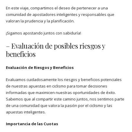
En este viaje, compartimos el deseo de pertenecer a una
comunidad de apostadores inteligentes y responsables que
valoran la prudencia y la planificación.
¡Sigamos apostando juntos con sabiduría!
– Evaluación de posibles riesgos y
beneficios
Evaluación de Riesgos y Beneficios
Evaluamos cuidadosamente los riesgos y beneficios potenciales
de nuestras apuestas en ciclismo para tomar decisiones
informadas que maximicen nuestras oportunidades de éxito.
Sabemos que al compartir este camino juntos, nos sentimos parte
de una comunidad que valora la pasión por el ciclismo y las
apuestas inteligentes.
Importancia de las Cuotas