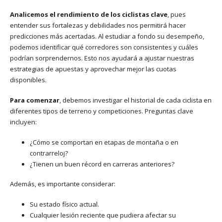
Analicemos el rendimiento de los ciclistas clave
, pues
entender sus fortalezas y debilidades nos permitirá hacer
predicciones más acertadas. Al estudiar a fondo su desempeño,
podemos identificar qué corredores son consistentes y cuáles
podrían sorprendernos. Esto nos ayudará a ajustar nuestras
estrategias de apuestas y aprovechar mejor las cuotas
disponibles.
Para comenzar
, debemos investigar el historial de cada ciclista en
diferentes tipos de terreno y competiciones. Preguntas clave
incluyen:
¿Cómo se comportan en etapas de montaña o en
contrarreloj?
¿Tienen un buen récord en carreras anteriores?
Además, es importante considerar:
Su estado físico actual.
Cualquier lesión reciente que pudiera afectar su