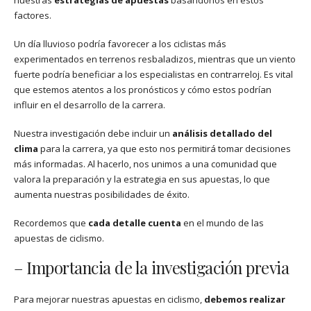
nuestras
estrategias de apuestas
basándonos en estos
factores.
Un día lluvioso podría favorecer a los ciclistas más
experimentados en terrenos resbaladizos, mientras que un viento
fuerte podría beneficiar a los especialistas en contrarreloj. Es vital
que estemos atentos a los pronósticos y cómo estos podrían
influir en el desarrollo de la carrera.
Nuestra investigación debe incluir un
análisis detallado del
clima
para la carrera, ya que esto nos permitirá tomar decisiones
más informadas. Al hacerlo, nos unimos a una comunidad que
valora la preparación y la estrategia en sus apuestas, lo que
aumenta nuestras posibilidades de éxito.
Recordemos que
cada detalle cuenta
en el mundo de las
apuestas de ciclismo.
– Importancia de la investigación previa
Para mejorar nuestras apuestas en ciclismo,
debemos realizar