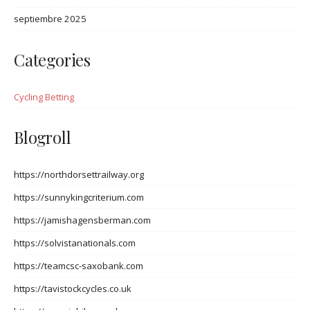
septiembre 2025
Categories
Cycling Betting
Blogroll
https://northdorsettrailway.org
https://sunnykingcriterium.com
https://jamishagensberman.com
https://solvistanationals.com
https://teamcsc-saxobank.com
https://tavistockcycles.co.uk