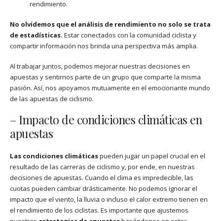
rendimiento.
No olvidemos que el análisis de rendimiento no solo se trata
de estadísticas.
Estar conectados con la comunidad ciclista y
compartir información nos brinda una perspectiva más amplia.
Al trabajar juntos, podemos mejorar nuestras decisiones en
apuestas y sentirnos parte de un grupo que comparte la misma
pasión. Así, nos apoyamos mutuamente en el emocionante mundo
de las apuestas de ciclismo.
– Impacto de condiciones climáticas en
apuestas
Las condiciones climáticas
pueden jugar un papel crucial en el
resultado de las carreras de ciclismo y, por ende, en nuestras
decisiones de apuestas. Cuando el clima es impredecible, las
cuotas pueden cambiar drásticamente. No podemos ignorar el
impacto que el viento, la lluvia o incluso el calor extremo tienen en
el rendimiento de los ciclistas. Es importante que ajustemos