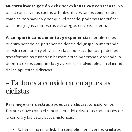
Nuestra investigación debe ser exhaustiva y constante.
No
basta con mirar las cuotas actuales; necesitamos comprender
cómo se han movido y por qué. Al hacerlo, podemos identificar
patrones y ajustar nuestras estrategias en consecuencia.
Al compartir conocimientos y experiencias
, fortalecemos
nuestro sentido de pertenencia dentro del grupo, aumentando
nuestra confianza y eficacia en las apuestas. Juntos, podemos
transformar las cuotas en herramientas poderosas, abriendo la
puerta a éxitos compartidos y aventuras inolvidables en el mundo
de las apuestas ciclísticas.
– Factores a considerar en apuestas
ciclistas
Para mejorar nuestras apuestas ciclistas
, consideremos
factores clave como el rendimiento del ciclista, las condiciones de
la carrera y las estadísticas históricas.
Saber cómo un ciclista ha competido en eventos similares