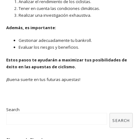
Analizar el rendimiento de los ciclistas.
Tener en cuenta las condiciones climáticas.
Realizar una investigación exhaustiva.
Además, es importante:
Gestionar adecuadamente tu bankroll.
Evaluar los riesgos y beneficios.
Estos pasos te ayudarán a maximizar tus posibilidades de
éxito en las apuestas de ciclismo.
¡Buena suerte en tus futuras apuestas!
Search
SEARCH