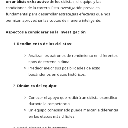
un análisis exhaustivo
de los ciclistas, el equipo y las
condiciones de la carrera. Esta investigación previa es
fundamental para desarrollar estrategias efectivas que nos
permitan aprovechar las cuotas de manera inteligente.
Aspectos a considerar en la investigación
:
Rendimiento de los ciclistas
:
Analizar los patrones de rendimiento en diferentes
tipos de terreno o clima.
Predecir mejor sus posibilidades de éxito
basándonos en datos históricos.
Dinámica del equipo
:
Conocer el apoyo que recibirá un ciclista específico
durante la competencia.
Un equipo cohesionado puede marcar la diferencia
en las etapas más difíciles.
Condiciones de la carrera
: